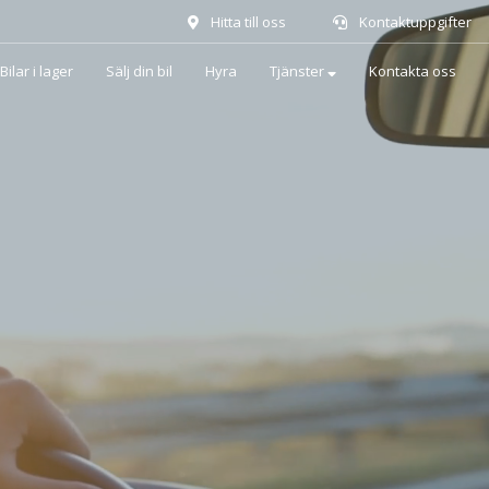
Hitta till oss
Kontaktuppgifter
Bilar i lager
Sälj din bil
Hyra
Tjänster
Kontakta oss