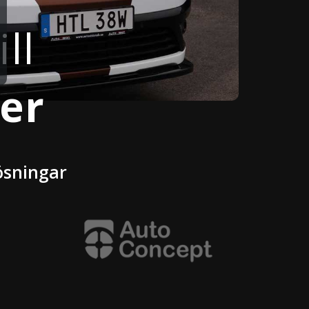
ll
er
ösningar