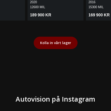
G DYNAUDIO
| VÄRMARE | DUBBLA SKJUT
| EYECATCHER
2020
2016
12600 MIL
15300 MIL
189 900 KR
169 900 KR
Kolla in vårt lager
Autovision på Instagram