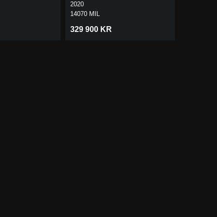
 | PANO
360 DRAG
DRAG
2020
2017
14070 MIL
10200 MIL
329 900 KR
219 900