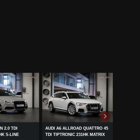
 2.0 TDI
AUDI A6 ALLROAD QUATTRO 45
BMW 318 D
HK S-LINE
TDI TIPTRONIC 231HK MATRIX
PERFORMAN