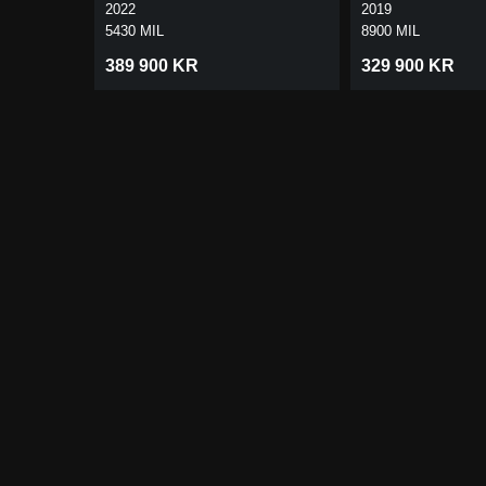
EDITION | PANO
190HK PANO DRA
2022
2019
20"
5430 MIL
8900 MIL
389 900 KR
329 900 KR