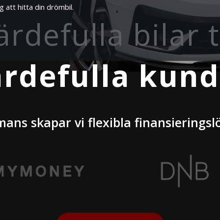
g att hitta din drömbil.
ärdefulla bilar ti
ärdefulla kund
mans skapar vi flexibla finansieringsl