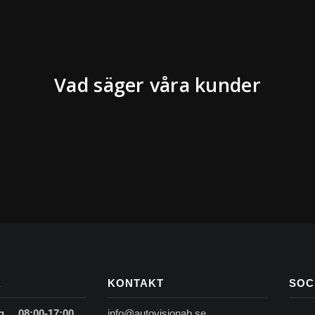
Vad säger våra kunder
R
KONTAKT
SOC
g
08:00-17:00
info@autovisionab.se