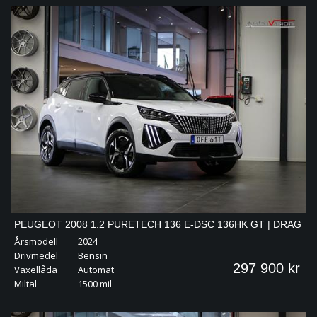
PEUGEOT 2008 1.2 PURETECH 136 E-DSC 136HK GT | DRAG
Årsmodell
2024
360 NAVI S&V
Drivmedel
Bensin
297 900 kr
Växellåda
Automat
Miltal
1500 mil