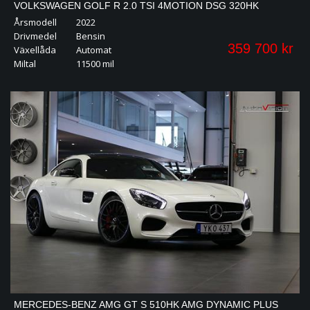
VOLKSWAGEN GOLF R 2.0 TSI 4MOTION DSG 320HK
Årsmodell
2022
PERFORMANCE AKRAPOVIC H&K
Drivmedel
Bensin
359 700 kr
Växellåda
Automat
Miltal
11500 mil
MERCEDES-BENZ AMG GT S 510HK AMG DYNAMIC PLUS