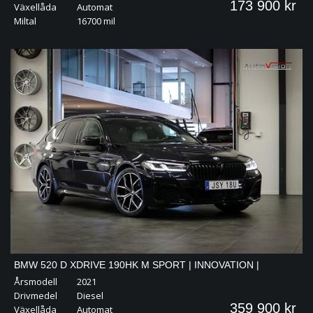
173 900 kr
Växellåda
Automat
Miltal
16700 mil
BMW 520 D XDRIVE 190HK M SPORT | INNOVATION |
Årsmodell
2021
MASSAGE | DRAG
Drivmedel
Diesel
359 900 kr
Växellåda
Automat