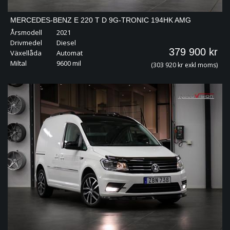
MERCEDES-BENZ E 220 T D 9G-TRONIC 194HK AMG
Årsmodell
2021
BURMESTER 360 COCKPIT DRAG
Drivmedel
Diesel
379 900 kr
Växellåda
Automat
Miltal
9600 mil
(303 920 kr exkl moms)