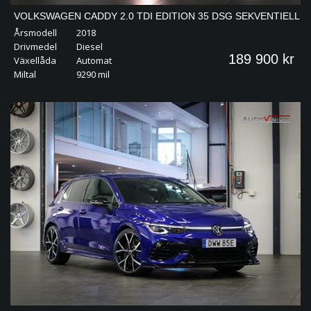
VOLKSWAGEN CADDY 2.0 TDI EDITION 35 DSG SEKVENTIELL
Årsmodell
2018
102HK VÄRMARE | DRAG
Drivmedel
Diesel
189 900 kr
Växellåda
Automat
Miltal
9290 mil