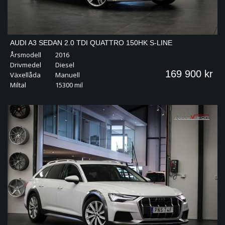
AUDI A3 SEDAN 2.0 TDI QUATTRO 150HK S-LINE
Årsmodell
2016
| EYECATCHER | PANO
Drivmedel
Diesel
169 900 kr
Växellåda
Manuell
Miltal
15300 mil