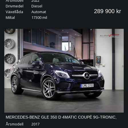
Årsmodell
2022
BLACK EDITION | COCKPIT
Drivmedel
Diesel
289 900 kr
Växellåda
Automat
Miltal
17300 mil
MERCEDES-BENZ GLE 350 D 4MATIC COUPÉ 9G-TRONIC,
Årsmodell
2017
258HK AMG | KAMPANJ!