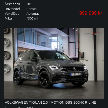
Årsmodell
2016
BURMESTER PANO 2-TONE SKAL 20"
Drivmedel
Bensin
999 999 kr
Växellåda
Automat
Miltal
4300 mil
VOLKSWAGEN TIGUAN 2.0 4MOTION DSG 200HK R-LINE