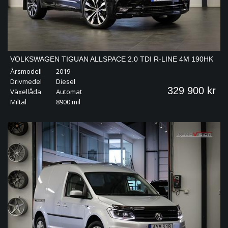
VOLKSWAGEN TIGUAN ALLSPACE 2.0 TDI R-LINE 4M 190HK
Årsmodell
2019
PANO DRAG DYNAUDIO 20"
Drivmedel
Diesel
329 900 kr
Växellåda
Automat
Miltal
8900 mil