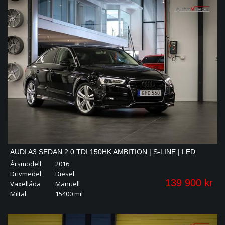
AUDI A3 SEDAN 2.0 TDI 150HK AMBITION | S-LINE | LED
Årsmodell
2016
| KAMPANJ!
Drivmedel
Diesel
139 900 kr
Växellåda
Manuell
Miltal
15400 mil