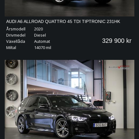
AUDI A6 ALLROAD QUATTRO 45 TDI TIPTRONIC 231HK
Årsmodell
2020
MATRIX 360 DRAG
Drivmedel
Diesel
329 900 kr
Växellåda
Automat
Miltal
14070 mil