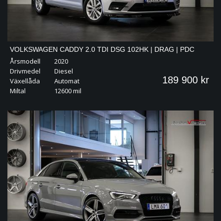
VOLKSWAGEN CADDY 2.0 TDI DSG 102HK | DRAG | PDC
Årsmodell
2020
| VÄRMARE | DUBBLA SKJUT
Drivmedel
Diesel
189 900 kr
Växellåda
Automat
Miltal
12600 mil