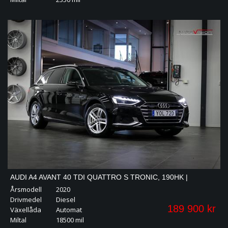
AUDI A4 AVANT 40 TDI QUATTRO S TRONIC, 190HK |
Årsmodell
2020
VÄRMARE KAMPANJ!
Drivmedel
Diesel
189 900 kr
Växellåda
Automat
Miltal
18500 mil