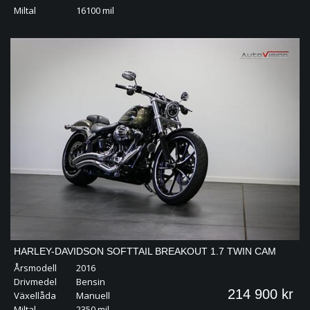
Miltal
16100 mil
HARLEY-DAVIDSON SOFTTAIL BREAKOUT 1.7 TWIN CAM
Årsmodell
2016
103B | CANDY EDITION | SE SPEC
Drivmedel
Bensin
214 900 kr
Växellåda
Manuell
Miltal
2350 mil