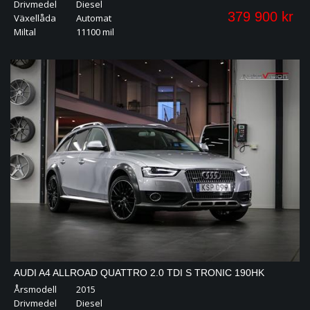
Drivmedel
Diesel
379 900 kr
Växellåda
Automat
Miltal
11100 mil
AUDI A4 ALLROAD QUATTRO 2.0 TDI S TRONIC 190HK
Årsmodell
2015
VÄRMARE DRAG 19"
Drivmedel
Diesel