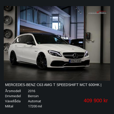
MERCEDES-BENZ C63 AMG T SPEEDSHIFT MCT 600HK |
Årsmodell
2016
PANO | NAVI | 20"
Drivmedel
Bensin
409 900 kr
Växellåda
Automat
Miltal
17200 mil