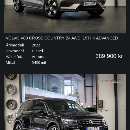
VOLVO V60 CROSS COUNTRY B4 AWD, 197HK ADVANCED
Årsmodell
2022
PRO EDITION | PANO
Drivmedel
Diesel
389 900 kr
Växellåda
Automat
Miltal
5430 mil